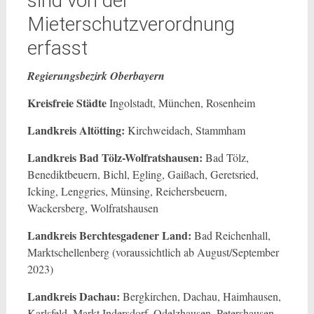
sind von der
Mieterschutzverordnung
erfasst
Regierungsbezirk Oberbayern
Kreisfreie Städte
Ingolstadt, München, Rosenheim
Landkreis Altötting:
Kirchweidach, Stammham
Landkreis Bad Tölz-Wolfratshausen:
Bad Tölz,
Benediktbeuern, Bichl, Egling, Gaißach, Geretsried,
Icking, Lenggries, Münsing, Reichersbeuern,
Wackersberg, Wolfratshausen
Landkreis Berchtesgadener Land:
Bad Reichenhall,
Marktschellenberg (voraussichtlich ab August/September
2023)
Landkreis Dachau:
Bergkirchen, Dachau, Haimhausen,
Karlsfeld, Markt Indersdorf, Odelzhausen, Petershausen,