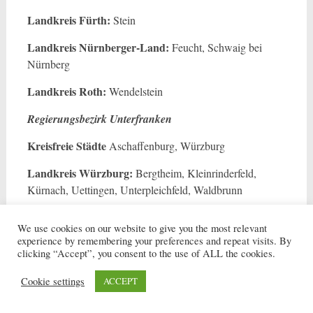
Landkreis Fürth:
Stein
Landkreis Nürnberger-Land:
Feucht, Schwaig bei
Nürnberg
Landkreis Roth:
Wendelstein
Regierungsbezirk Unterfranken
Kreisfreie Städte
Aschaffenburg, Würzburg
Landkreis Würzburg:
Bergtheim, Kleinrinderfeld,
Kürnach, Uettingen, Unterpleichfeld, Waldbrunn
Regierungsbezirk Schwaben
We use cookies on our website to give you the most relevant
experience by remembering your preferences and repeat visits. By
Kreisfreie Städte
Augsburg, Kaufbeuren, Kempten
clicking “Accept”, you consent to the use of ALL the cookies.
(Allgäu), Memmingen
Cookie settings
ACCEPT
Landkreis Augsburg:
Neusäß, Stadtbergen