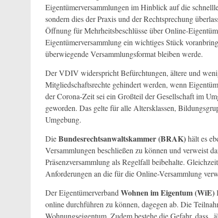
Eigentümerversammlungen im Hinblick auf die schnellle
sondern dies der Praxis und der Rechtsprechung überlas
Öffnung für Mehrheitsbeschlüsse über Online-Eigentüme
Eigentümerversammlung ein wichtiges Stück voranbringe
überwiegende Versammlungsformat bleiben werde.
Der VDIV widerspricht Befürchtungen, ältere und weni
Mitgliedschaftsrechte gehindert werden, wenn Eigentü
der Corona-Zeit sei ein Großteil der Gesellschaft im U
geworden. Das gelte für alle Altersklassen, Bildungsgrup
Umgebung.
Bundesrechtsanwaltskammer (BRAK)
Die
hält es eb
Versammlungen beschließen zu können und verweist dara
Präsenzversammlung als Regelfall beibehalte. Gleichze
Anforderungen an die für die Online-Versammlung verwe
Wohnen im Eigentum (WiE)
Der Eigentümerverband
l
online durchführen zu können, dagegen ab. Die Teilna
Wohnungseigentum. Zudem bestehe die Gefahr, dass „älte