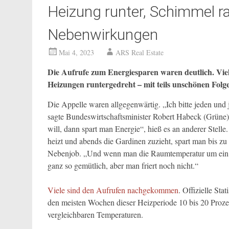
Heizung runter, Schimmel ra
Nebenwirkungen
Mai 4, 2023
ARS Real Estate
Die Aufrufe zum Energiesparen waren deutlich. Vi
Heizungen runtergedreht – mit teils unschönen Folg
Die Appelle waren allgegenwärtig. „Ich bitte jeden und j
sagte Bundeswirtschaftsminister Robert Habeck (Grüne)
will, dann spart man Energie“, hieß es an anderer Ste
heizt und abends die Gardinen zuzieht, spart man bis z
Nebenjob. „Und wenn man die Raumtemperatur um ein Grad
ganz so gemütlich, aber man friert noch nicht.“
Viele sind den Aufrufen nachgekommen
. Offizielle Sta
den meisten Wochen dieser Heizperiode 10 bis 20 Prozen
vergleichbaren Temperaturen.