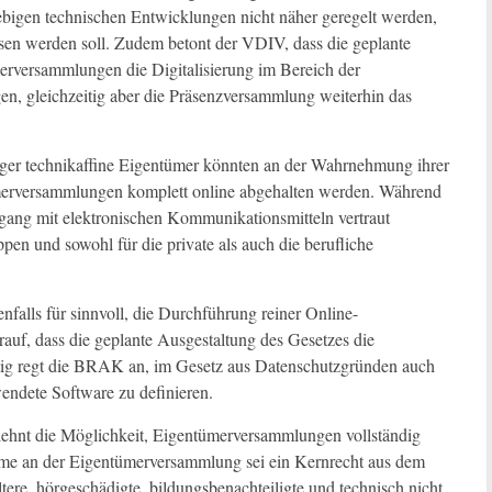
bigen technischen Entwicklungen nicht näher geregelt werden,
sen werden soll. Zudem betont der VDIV, dass die geplante
rversammlungen die Digitalisierung im Bereich der
n, gleichzeitig aber die Präsenzversammlung weiterhin das
ger technikaffine Eigentümer könnten an der Wahrnehmung ihrer
merversammlungen komplett online abgehalten werden. Während
mgang mit elektronischen Kommunikationsmitteln vertraut
pen und sowohl für die private als auch die berufliche
enfalls für sinnvoll, die Durchführung reiner Online-
uf, dass die geplante Ausgestaltung des Gesetzes die
itig regt die BRAK an, im Gesetz aus Datenschutzgründen auch
ndete Software zu definieren.
ehnt die Möglichkeit, Eigentümerversammlungen vollständig
hme an der Eigentümerversammlung sei ein Kernrecht aus dem
re, hörgeschädigte, bildungsbenachteiligte und technisch nicht