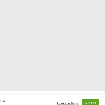
l. Präsentiert von
WordPress
.
 you
Cookie settings
ACCEPT