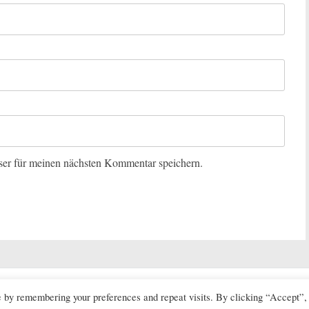
er für meinen nächsten Kommentar speichern.
Estate Service GmbH
. Alle Rechte vorbehalten. Theme:
Radiate
von ThemeGril
e by remembering your preferences and repeat visits. By clicking “Accept”,