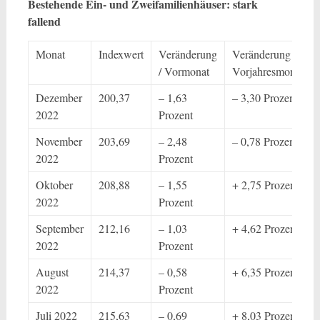
Bestehende Ein- und Zweifamilienhäuser: stark
fallend
Monat
Indexwert
Veränderung
Veränderung /
/ Vormonat
Vorjahresmonat
Dezember
200,37
– 1,63
– 3,30 Prozent
2022
Prozent
November
203,69
– 2,48
– 0,78 Prozent
2022
Prozent
Oktober
208,88
– 1,55
+ 2,75 Prozent
2022
Prozent
September
212,16
– 1,03
+ 4,62 Prozent
2022
Prozent
August
214,37
– 0,58
+ 6,35 Prozent
2022
Prozent
Juli 2022
215,63
– 0,69
+ 8,03 Prozent