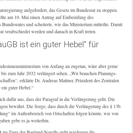
tsregierung aufgefordert, das Gesetz im Bundesrat zu stoppen.
llte am 10. Mai einen Antrag auf Einberufung des
undesrates und scheiterte, wie das Ministerium mitteilte. Damit
t verabschiedet werden und danach in Kraft treten.
uGB ist ein guter Hebel“ für
undesinnenministerium von Anfang an zugetan, wäre aber gerne
n bis zum Jahr 2032 verlängert sehen. „Wir brauchen Planungs-
ffen“, erklärte Dr. Andreas Mattner, Präsident des Zentralen
ein guter Hebel.“
 dafür aus, dass der Paragraf in die Verlängerung geht. Die
en bewährt. Die Sorge, dass durch die Verlängerung des § 13b
lung“ im Außenbereich von Ortschaften folgen könnte, wie von
gaben gebe es ja weiterhin.
GB im Zuge der Bauland-Novelle sieht wiederum die