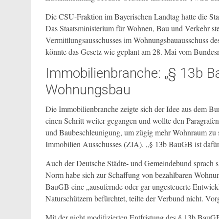
Die CSU-Fraktion im Bayerischen Landtag hatte die Staa
Das Staatsministerium für Wohnen, Bau und Verkehr ste
Vermittlungsausschusses im Wohnungsbauausschuss des B
könnte das Gesetz wie geplant am 28. Mai vom Bundesra
Immobilienbranche: „§ 13b Ba
Wohnungsbau
Die Immobilienbranche zeigte sich der Idee aus dem B
einen Schritt weiter gegangen und wollte den Paragrafe
und Baubeschleunigung, um zügig mehr Wohnraum zu scha
Immobilien Ausschusses (ZIA). „§ 13b BauGB ist dafür 
Auch der Deutsche Städte- und Gemeindebund sprach sich
Norm habe sich zur Schaffung von bezahlbaren Wohnung
BauGB eine „ausufernde oder gar ungesteuerte Entwick
Naturschützern befürchtet, teilte der Verbund nicht. Vor
Mit der nicht modifizierten Entfristung des § 13b Bau