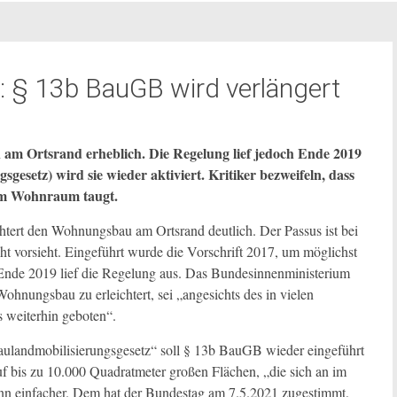
 § 13b BauGB wird verlängert
 am Ortsrand erheblich. Die Regelung lief jedoch Ende 2019
gesetz) wird sie wieder aktiviert. Kritiker bezweifeln, dass
em Wohnraum taugt.
tert den Wohnungsbau am Ortsrand deutlich. Der Passus ist bei
ht vorsieht. Eingeführt wurde die Vorschrift 2017, um möglichst
Ende 2019 lief die Regelung aus. Das Bundesinnenministerium
ohnungsbau zu erleichtert, sei „angesichts des in vielen
weiterhin geboten“.
aulandmobilisierungsgesetz“ soll § 13b BauGB wieder eingeführt
 bis zu 10.000 Quadratmeter großen Flächen, „die sich an im
nn einfacher. Dem hat der Bundestag am 7.5.2021 zugestimmt.