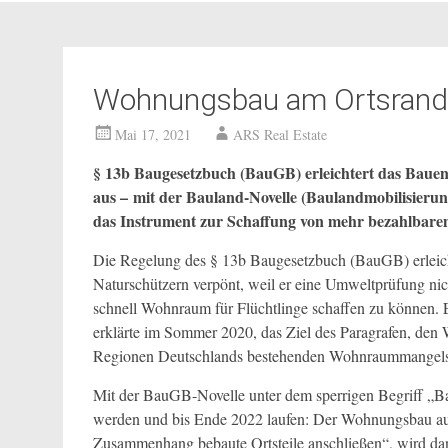
Wohnungsbau am Ortsrand:
Mai 17, 2021
ARS Real Estate
§ 13b Baugesetzbuch (BauGB) erleichtert das Bauen
aus – mit der Bauland-Novelle (Baulandmobilisierungs
das Instrument zur Schaffung von mehr bezahlbar
Die Regelung des § 13b Baugesetzbuch (BauGB) erleich
Naturschützern verpönt, weil er eine Umweltprüfung nic
schnell Wohnraum für Flüchtlinge schaffen zu können. 
erklärte im Sommer 2020, das Ziel des Paragrafen, den W
Regionen Deutschlands bestehenden Wohnraummangels 
Mit der BauGB-Novelle unter dem sperrigen Begriff „B
werden und bis Ende 2022 laufen: Der Wohnungsbau auf
Zusammenhang bebaute Ortsteile anschließen“, wird da