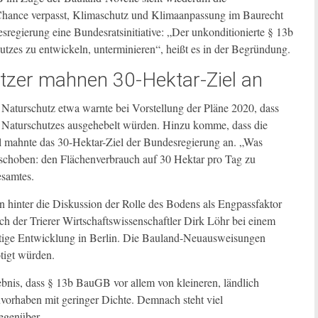
ance verpasst, Klimaschutz und Klimaanpassung im Baurecht
egierung eine Bundesratsinitiative: „Der unkonditionierte § 13b
tzes zu entwickeln, unterminieren“, heißt es in der Begründung.
tzer mahnen 30-Hektar-Ziel an
 Naturschutz etwa warnte bei Vorstellung der Pläne 2020, dass
Naturschutzes ausgehebelt würden. Hinzu komme, dass die
el mahnte das 30-Hektar-Ziel der Bundesregierung an. „Was
rschoben: den Flächenverbrauch auf 30 Hektar pro Tag zu
esamtes.
 hinter die Diskussion der Rolle des Bodens als Engpassfaktor
ch der Trierer Wirtschaftswissenschaftler Dirk Löhr bei einem
ltige Entwicklung in Berlin. Die Bauland-Neuausweisungen
ötigt würden.
nis, dass § 13b BauGB vor allem von kleineren, ländlich
vorhaben mit geringer Dichte. Demnach steht viel
egenüber.