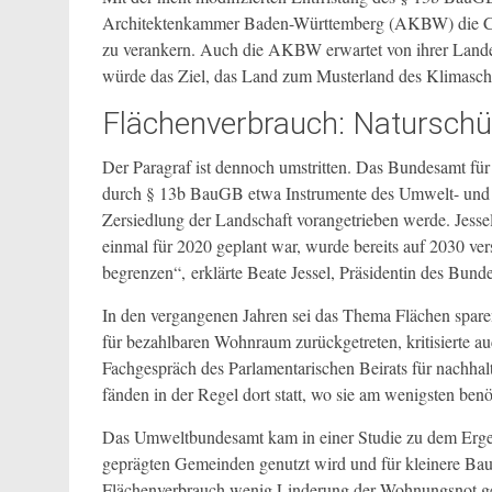
Architektenkammer Baden-Württemberg (AKBW) die Ch
zu verankern. Auch die AKBW erwartet von ihrer Landesr
würde das Ziel, das Land zum Musterland des Klimaschu
Flächenverbrauch: Naturschü
Der Paragraf ist dennoch umstritten. Das Bundesamt für
durch § 13b BauGB etwa Instrumente des Umwelt- und 
Zersiedlung der Landschaft vorangetrieben werde. Jess
einmal für 2020 geplant war, wurde bereits auf 2030 ve
begrenzen“, erklärte Beate Jessel, Präsidentin des Bund
In den vergangenen Jahren sei das Thema Flächen sparen
für bezahlbaren Wohnraum zurückgetreten, kritisierte au
Fachgespräch des Parlamentarischen Beirats für nachha
fänden in der Regel dort statt, wo sie am wenigsten ben
Das Umweltbundesamt kam in einer Studie zu dem Ergeb
geprägten Gemeinden genutzt wird und für kleinere Bau
Flächenverbrauch wenig Linderung der Wohnungsnot g