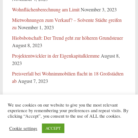
Wohnflächenberechnung am Limit
November 3, 2023
Mietwohnungen zum Verkauf? – Solvente Städte greifen
zu
November 1, 2023
Hiobsbotschaft: Der Trend geht zur höheren Grundsteuer
August 8, 2023
Projektentwickler in der Eigenkapitalklemme
August 8,
2023
Preisverfall bei Wohnimmobilien flacht in 18 Großstädten
ab
August 7, 2023
We use cookies on our website to give you the most relevant
experience by remembering your preferences and repeat visits. By
clicking “Accept”, you consent to the use of ALL the cookies.
Copyright © 2026
ARS Real Estate Service GmbH
. Alle Rechte vorbehalten.
Theme:
Radiate
von ThemeGrill. Präsentiert von
WordPress
.
Cookie settings
ACCEPT